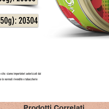
50g): 20304
 sito: siamo importatori autorizzati dai
o le normali rivendite e tabaccherie
Prodotti Correlati