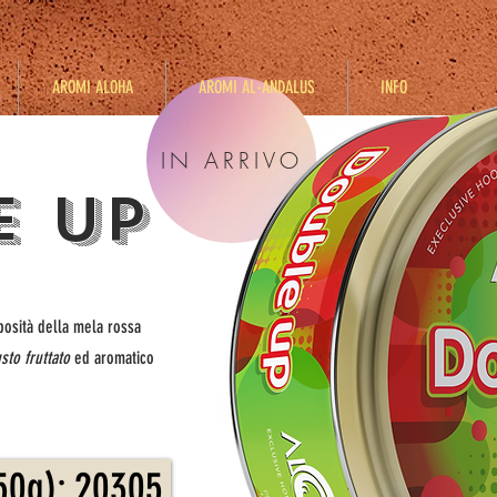
AROMI ALOHA
AROMI AL-ANDALUS
INFO
IN ARRIVO
E UP
osità della mela rossa
sto fruttato
ed aromatico
50g): 20305