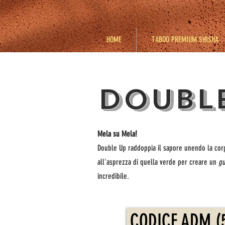
HOME
TABOO PREMIUM SHISHA
DOUBL
Mela su Mela!
Double Up raddoppia il sapore unendo la corp
all'asprezza di quella verde per creare un
gu
incredibile.
CODICE ADM (